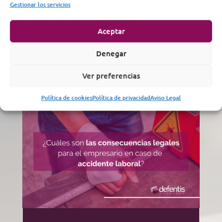
cualquier otro caso en el que se haya sufrido daños. En
Gestionar los servicios
todos estos casos, nuestro despacho se encarga de
reclamar la indemnización por los daños que haya
Aceptar
sufrido.
Denegar
Ver preferencias
Política de cookies
Política de privacidad
Aviso Legal