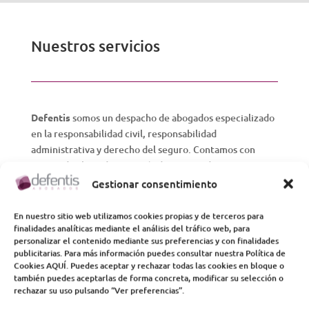
Nuestros servicios
Defentis
somos un despacho de abogados especializado
en la responsabilidad civil, responsabilidad
administrativa y derecho del seguro. Contamos con
equipo de abogados con más de 20 años de experiencia
en la defensa de personas afectadas por accidentes de
Gestionar consentimiento
tráfico, accidentes laborales, negligencias médicas, o
cualquier otro supuesto.
En nuestro sitio web utilizamos cookies propias y de terceros para
finalidades analíticas mediante el análisis del tráfico web, para
personalizar el contenido mediante sus preferencias y con finalidades
Nuestro despacho apuesta por la defensa de los
publicitarias. Para más información puedes consultar nuestra Política de
intereses de cualquier persona que haya sufrido un
Cookies AQUÍ. Puedes aceptar y rechazar todas las cookies en bloque o
también puedes aceptarlas de forma concreta, modificar su selección o
accidente tráfico, haya tenido un accidente en su
rechazar su uso pulsando “Ver preferencias”.
entorno de trabajo, haya sufrido un error médico, o