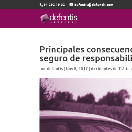
91 292 19 02
defentis@defentis.com
Principales consecuenc
seguro de responsabilid
por
defentis
|
Nov 8, 2017
|
Accidentes de Tráfico