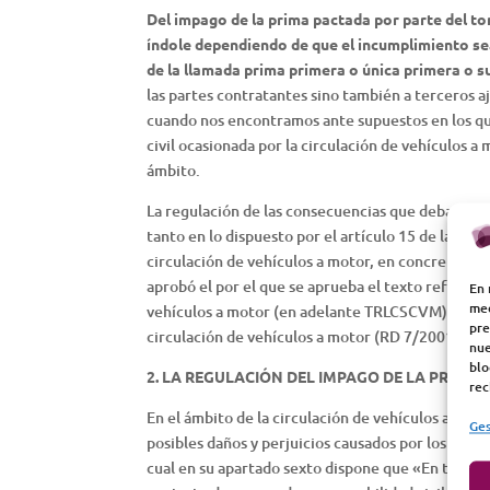
Del impago de la prima pactada por parte del to
índole dependiendo de que el incumplimiento sea
de la llamada prima primera o única primera o s
las partes contratantes sino también a terceros a
cuando nos encontramos ante supuestos en los qu
civil ocasionada por la circulación de vehículos a
ámbito.
La regulación de las consecuencias que deban de
tanto en lo dispuesto por el artículo 15 de la LCS 
circulación de vehículos a motor, en concreto en 
aprobó el por el que se aprueba el texto refundido
En 
med
vehículos a motor (en adelante TRLCSCVM) y en la
pre
circulación de vehículos a motor (RD 7/2001, de 
nue
blo
2. LA REGULACIÓN DEL IMPAGO DE LA PRIMA Y
rec
En el ámbito de la circulación de vehículos a moto
Ges
posibles daños y perjuicios causados por los vehí
cual en su apartado sexto dispone que «En todo lo