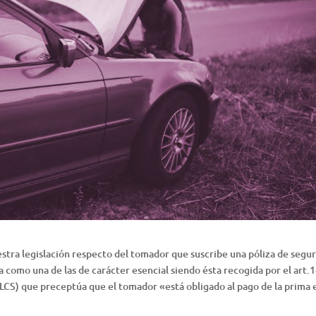
stra legislación respecto del tomador que suscribe una póliza de segur
 como una de las de carácter esencial siendo ésta recogida por el art.
LCS) que preceptúa que el tomador «está obligado al pago de la prima 