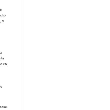
le
echo
 si
ía
 la
os en
de
varse