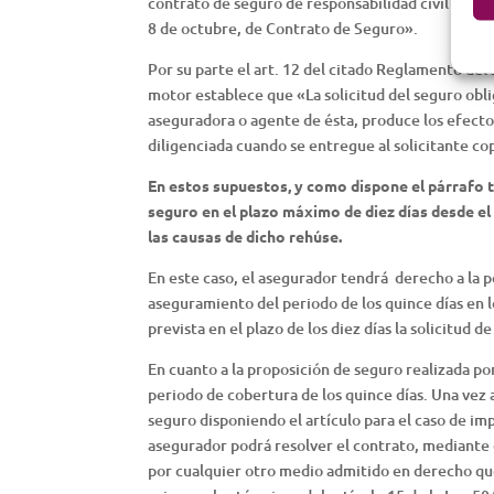
contrato de seguro de responsabilidad civil deriv
8 de octubre, de Contrato de Seguro».
Por su parte el art. 12 del citado Reglamento del 
motor establece que «La solicitud del seguro obli
aseguradora o agente de ésta, produce los efectos
diligenciada cuando se entregue al solicitante cop
En estos supuestos, y como dispone el párrafo te
seguro en el plazo máximo de diez días desde el
las causas de dicho rehúse.
En este caso, el asegurador tendrá derecho a la p
aseguramiento del periodo de los quince días en l
prevista en el plazo de los diez días la solicitud 
En cuanto a la proposición de seguro realizada po
periodo de cobertura de los quince días. Una vez 
seguro disponiendo el artículo para el caso de i
asegurador podrá resolver el contrato, mediante e
por cualquier otro medio admitido en derecho que