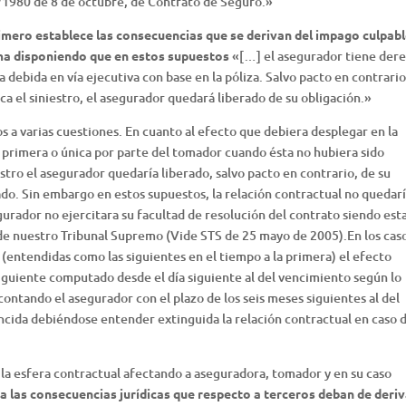
50/1980 de 8 de octubre, de Contrato de Seguro.»
primero establece las consecuencias que se derivan del impago culpab
ima disponiendo que en estos supuestos
«[…] el asegurador tiene der
ma debida en vía ejecutiva con base en la póliza. Salvo pacto en contrario,
ca el siniestro, el asegurador quedará liberado de su obligación.»
os a varias cuestiones. En cuanto al efecto que debiera desplegar en la
a primera o única por parte del tomador cuando ésta no hubiera sido
stro el asegurador quedaría liberado, salvo pacto en contrario, de su
do. Sin embargo en estos supuestos, la relación contractual no quedar
gurador no ejercitara su facultad de resolución del contrato siendo esta
 de nuestro Tribunal Supremo (Vide STS de 25 mayo de 2005).En los cas
s (entendidas como las siguientes en el tiempo a la primera) el efecto
siguiente computado desde el día siguiente al del vencimiento según lo
contando el asegurador con el plazo de los seis meses siguientes al del
ncida debiéndose entender extinguida la relación contractual en caso 
a la esfera contractual afectando a aseguradora, tomador y en su caso
a las consecuencias jurídicas que respecto a terceros deban de deri