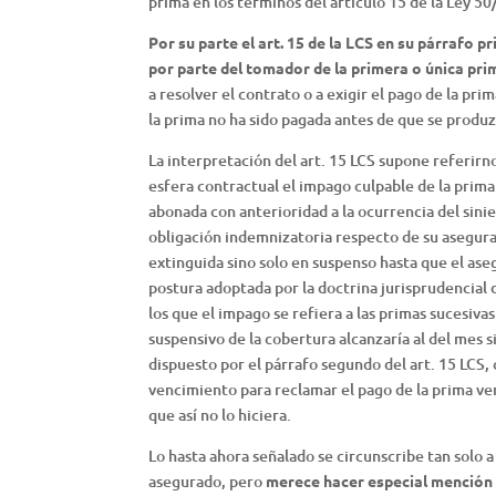
prima en los términos del artículo 15 de la Ley 
Por su parte el art. 15 de la LCS en su párrafo 
por parte del tomador de la primera o única pr
a resolver el contrato o a exigir el pago de la pri
la prima no ha sido pagada antes de que se produz
La interpretación del art. 15 LCS supone referirn
esfera contractual el impago culpable de la prim
abonada con anterioridad a la ocurrencia del sinie
obligación indemnizatoria respecto de su asegura
extinguida sino solo en suspenso hasta que el ase
postura adoptada por la doctrina jurisprudencial
los que el impago se refiera a las primas sucesiva
suspensivo de la cobertura alcanzaría al del mes 
dispuesto por el párrafo segundo del art. 15 LCS, 
vencimiento para reclamar el pago de la prima ve
que así no lo hiciera.
Lo hasta ahora señalado se circunscribe tan solo 
asegurado, pero
merece hacer especial mención 