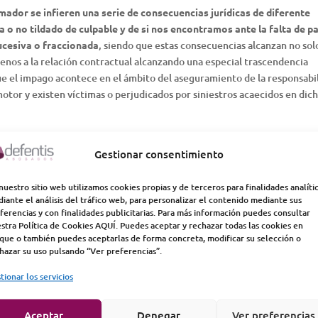
mador se infieren una serie de consecuencias jurídicas de diferente
 o no tildado de culpable y de si nos encontramos ante la falta de p
ucesiva o fraccionada
, siendo que estas consecuencias alcanzan no sol
jenos a la relación contractual alcanzando una especial trascendencia
e el impago acontece en el ámbito del aseguramiento de la responsabi
 motor y existen víctimas o perjudicados por siniestros acaecidos en dic
rivarse del impago de la prima por parte del tomador podemos encontra
como en la legislación aplicable al seguro de responsabilidad civil por
Gestionar consentimiento
las disposiciones contenidas en el RD 8/2004 de 29 de octubre por el q
 de la Ley sobre responsabilidad civil y seguro en la circulación de
nuestro sitio web utilizamos cookies propias y de terceros para finalidades analíti
iante el análisis del tráfico web, para personalizar el contenido mediante sus
s disposiciones del Reglamento sobre responsabilidad civil y seguro en
ferencias y con finalidades publicitarias. Para más información puedes consultar
12 de enero).
stra Política de Cookies AQUÍ. Puedes aceptar y rechazar todas las cookies en
que o también puedes aceptarlas de forma concreta, modificar su selección o
 LA INTERPRETACIÓN DEL ART. 15 LCS
hazar su uso pulsando “Ver preferencias”.
r la obligación de suscribir un seguro de responsabilidad civil que cubra
tionar los servicios
culos queda establecida por el párrafo primero del art.2 del TRLCSCVM 
 no previsto en esta Ley y en sus normas reglamentarias de desarrollo, 
Aceptar
Denegar
Ver preferencias