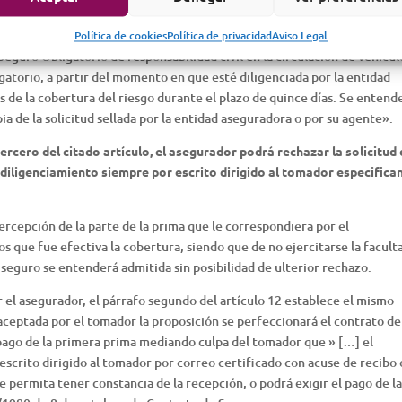
ada de la circulación de vehículos de motor se regirá por la Ley 50/1980
Política de cookies
Política de privacidad
Aviso Legal
Seguro Obligatorio de responsabilidad civil en la circulación de vehícul
gatorio, a partir del momento en que esté diligenciada por la entidad
 de la cobertura del riesgo durante el plazo de quince días. Se entend
ia de la solicitud sellada por la entidad aseguradora o por su agente».
rcero del citado artículo, el asegurador podrá rechazar la solicitud
 diligenciamiento siempre por escrito dirigido al tomador especifica
ercepción de la parte de la prima que le correspondiera por el
os que fue efectiva la cobertura, siendo que de no ejercitarse la facult
de seguro se entenderá admitida sin posibilidad de ulterior rechazo.
r el asegurador, el párrafo segundo del artículo 12 establece el mismo
aceptada por el tomador la proposición se perfeccionará el contrato de
mpago de la primera prima mediando culpa del tomador que » […] el
scrito dirigido al tomador por correo certificado con acuse de recibo 
 permita tener constancia de la recepción, o podrá exigir el pago de l