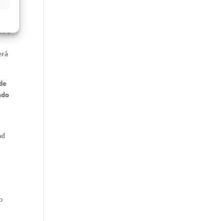
, de
os a
erá
 de
ndo
ad
o
a