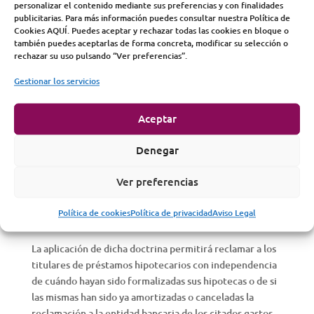
personalizar el contenido mediante sus preferencias y con finalidades
de Primera Instancia Nº 11 de Oviedo también se hace
publicitarias. Para más información puedes consultar nuestra Política de
eco de la doctrina jurisprudencial fijada por la Sala de lo
Cookies AQUÍ. Puedes aceptar y rechazar todas las cookies en bloque o
también puedes aceptarlas de forma concreta, modificar su selección o
Civil de nuestro Tribunal Supremo en su día en sentencia
rechazar su uso pulsando “Ver preferencias”.
de fecha 23 de diciembre de 2015 en la cual entre otras
muchas cuestiones se aborda el contenido de las
Gestionar los servicios
cláusulas contenidas en innumerables créditos
hipotecarios que prevén que la totalidad de los gastos
Aceptar
necesarios para su formalización (minuta de notario,
gastos de Registro de la Propiedad, Impuesto de Actos
Denegar
Jurídicos Documentados y gastos de gestoría)
declarando las mismas como nulas por abusivas de
Ver preferencias
conformidad con lo previsto por la Ley de Consumidores
y Usuarios aplicable a toda relación establecida entre
Política de cookies
Política de privacidad
Aviso Legal
empresario y consumidor de bienes o servicios.
La aplicación de dicha doctrina permitirá reclamar a los
titulares de préstamos hipotecarios con independencia
de cuándo hayan sido formalizadas sus hipotecas o de si
las mismas han sido ya amortizadas o canceladas la
reclamación a la entidad bancaria de los citados gastos