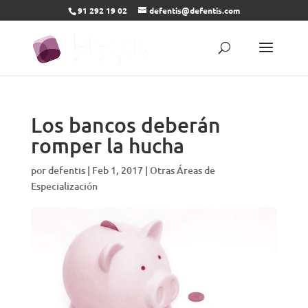
91 292 19 02
defentis@defentis.com
Los bancos deberán
romper la hucha
por
defentis
|
Feb 1, 2017
|
Otras Áreas de
Especialización