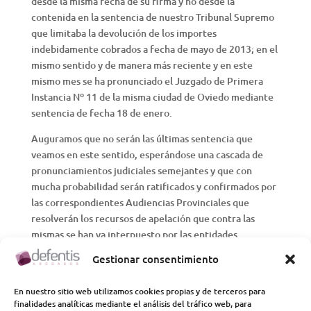
desde la misma fecha de su firma y no desde la
contenida en la sentencia de nuestro Tribunal Supremo
que limitaba la devolución de los importes
indebidamente cobrados a fecha de mayo de 2013; en el
mismo sentido y de manera más reciente y en este
mismo mes se ha pronunciado el Juzgado de Primera
Instancia Nº 11 de la misma ciudad de Oviedo mediante
sentencia de fecha 18 de enero.
Auguramos que no serán las últimas sentencia que
veamos en este sentido, esperándose una cascada de
pronunciamientos judiciales semejantes y que con
mucha probabilidad serán ratificados y confirmados por
las correspondientes Audiencias Provinciales que
resolverán los recursos de apelación que contra las
mismas se han ya interpuesto por las entidades
bancarias afectadas.
Gestionar consentimiento
Pero la batalla judicial frente a las prácticas bancarias no
En nuestro sitio web utilizamos cookies propias y de terceros para
solo se refiere a las famosas cláusulas suelo; la primera
finalidades analíticas mediante el análisis del tráfico web, para
de las sentencias que citábamos dictada por el Juzgado